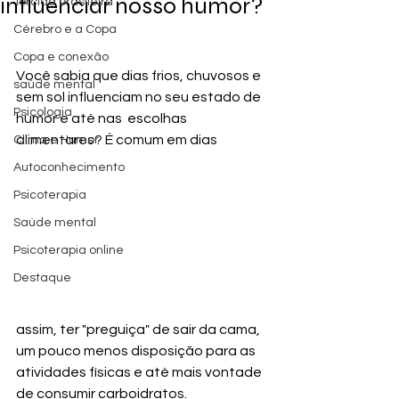
influenciar nosso humor?
Torcida brasileira
Cérebro e a Copa
Copa e conexão
Você sabia que dias frios, chuvosos e 
saúde mental
sem sol influenciam no seu estado de 
Psicologia
humor e até nas  escolhas 
alimentares? É comum em dias 
Clima e Humor
Autoconhecimento
Psicoterapia
Saúde mental
Psicoterapia online
Destaque
assim, ter "preguiça" de sair da cama, 
um pouco menos disposição para as 
atividades físicas e até mais vontade 
de consumir carboidratos. 