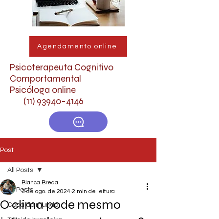
Agendamento online
Psicoterapeuta Cognitivo
Comportamental
Psicóloga online
(11) 93940-4146
Post
All Posts
Bianca Breda
All Posts
3 de ago. de 2024
2 min de leitura
O clima pode mesmo
Copa do mundo