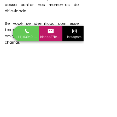
possa contar nos momentos de 
dificuldade.  
Se você se identificou com esse 
texto, curte e compartilha com os 
amigos e se precisar de mim, é só 
(11) 93940-4146
bianca27breda@gmail.com
Instagram
chamar.  
Bianca Breda
Psicóloga e psicoterapeuta cognitivo 
comportamental
www.biancabreda.com.br 
bianca27breda@gmail.com 
@psicobiancabreda
Depressao
depressao sazonal
Transtorno de humor sazonal
o clima afeta o humor
humor e frio
tempo afeta o humor
triste com o frio
tristeza e inverno
tempo frio e depressao