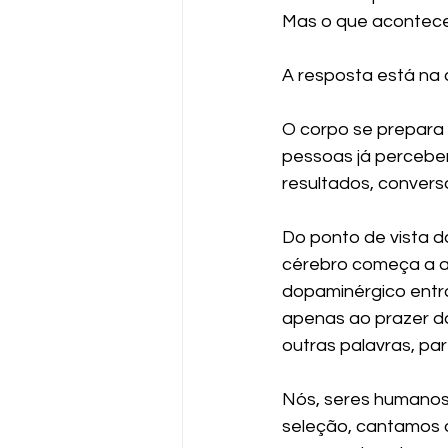
Mas o que acontec
A resposta está na
O corpo se prepara 
pessoas já percebe
resultados, convers
Do ponto de vista d
cérebro começa a at
dopaminérgico entra
apenas ao prazer da
outras palavras, p
Nós, seres humanos
seleção, cantamos o