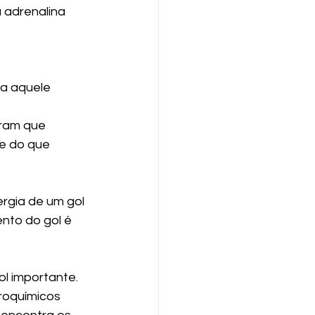
 adrenalina 
 
a aquele 
ram que 
e do que 
rgia de um gol 
nto do gol é 
 importante. 
roquímicos 