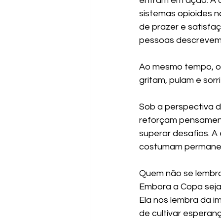
entram em ação. A 
sistemas opioides n
de prazer e satisfa
pessoas descrevem 
Ao mesmo tempo, oc
gritam, pulam e sor
Sob a perspectiva 
reforçam pensamento
superar desafios. A
costumam permanece
Quem não se lembra
Embora a Copa seja 
Ela nos lembra da im
de cultivar esperan