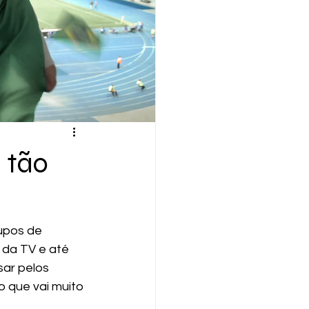
 tão
upos de 
da TV e até 
ar pelos 
 que vai muito 