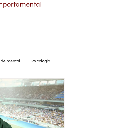
omportamental
úde mental
Psicologia
e
Destaque