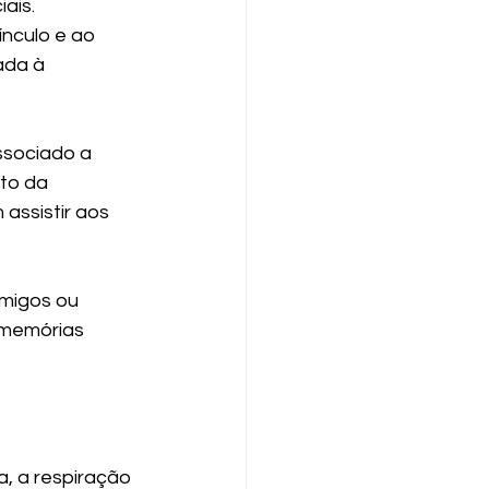
ais. 
nculo e ao 
ada à 
ssociado a 
to da 
assistir aos 
amigos ou 
 memórias 
, a respiração 