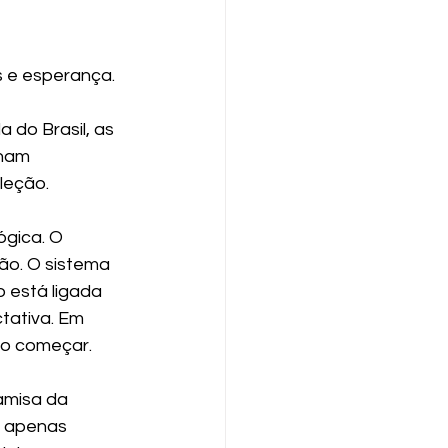
 e esperança.
 do Brasil, as 
nam 
leção.
gica. O 
ão. O sistema 
 está ligada 
tativa. Em 
go começar.
amisa da 
á apenas 