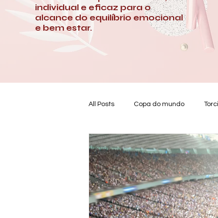
individual e eficaz para o
alcance do equilíbrio emocional
e bem estar.
All Posts
Copa do mundo
Torc
Clima e Humor
Autoconheci