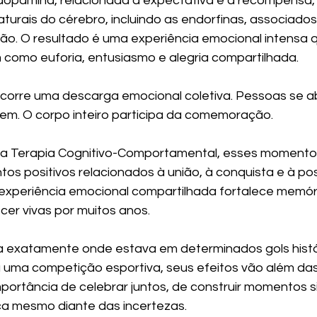
dopamina, relacionada à expectativa e à recompensa, 
aturais do cérebro, incluindo as endorfinas, associado
ção. O resultado é uma experiência emocional intensa 
como euforia, entusiasmo e alegria compartilhada.
orre uma descarga emocional coletiva. Pessoas se a
riem. O corpo inteiro participa da comemoração.
da Terapia Cognitivo-Comportamental, esses moment
s positivos relacionados à união, à conquista e à pos
 experiência emocional compartilhada fortalece memór
r vivas por muitos anos.
 exatamente onde estava em determinados gols histó
uma competição esportiva, seus efeitos vão além das 
portância de celebrar juntos, de construir momentos si
ça mesmo diante das incertezas.