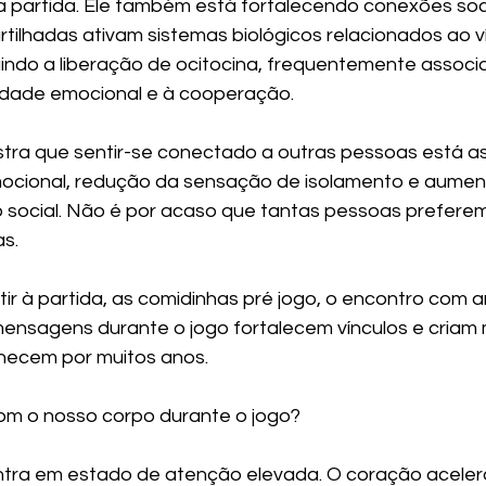
artida. Ele também está fortalecendo conexões soci
tilhadas ativam sistemas biológicos relacionados ao ví
uindo a liberação de ocitocina, frequentemente associ
midade emocional e à cooperação.
tra que sentir-se conectado a outras pessoas está a
ocional, redução da sensação de isolamento e aumen
social. Não é por acaso que tantas pessoas preferem 
s.
tir à partida, as comidinhas pré jogo, o encontro com 
ensagens durante o jogo fortalecem vínculos e criam
necem por muitos anos.
om o nosso corpo durante o jogo?
tra em estado de atenção elevada. O coração acelera