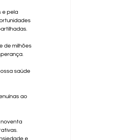
e pela 
ortunidades 
artilhadas.
e de milhões 
sperança.
nossa saúde 
genuínas ao 
 noventa 
ativas.
nsiedade e 