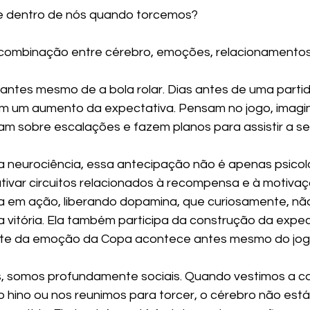
e dentro de nós quando torcemos?
 combinação entre cérebro, emoções, relacionamentos
antes mesmo de a bola rolar. Dias antes de uma partida
m um aumento da expectativa. Pensam no jogo, imagi
am sobre escalações e fazem planos para assistir a se
a neurociência, essa antecipação não é apenas psicoló
ivar circuitos relacionados à recompensa e à motivaç
 em ação, liberando dopamina, que curiosamente, não
 vitória. Ela também participa da construção da expec
arte da emoção da Copa acontece antes mesmo do jo
, somos profundamente sociais. Quando vestimos a c
 hino ou nos reunimos para torcer, o cérebro não est