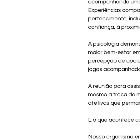
acompanhando uma p
Experiências compar
pertencimento, incl
confiança, à proxi
A psicologia demons
maior bem-estar em
percepção de apoio 
jogos acompanhada
A reunião para assis
mesmo a troca de m
afetivas que perma
E o que acontece c
Nosso organismo en