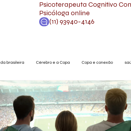
Psicoterapeuta Cognitivo C
Psicóloga online
(11) 93940-4146
ida brasileira
Cérebro e a Copa
Copa e conexão
sa
mento
Psicoterapia
Saúde mental
Psicoterapia onlin